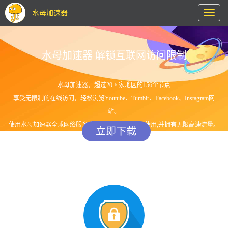
水母加速器
Toggl
naviga
水母加速器 解锁互联网访问限制
水母加速器，超过20国家地区的156个节点
享受无限制的在线访问，轻松浏览Youtube、Tumblr、Facebook、Instagram网
站。
使用水母加速器全球网络服务,您可在任意设备登录使用,并拥有无限高速流量。
立即下载